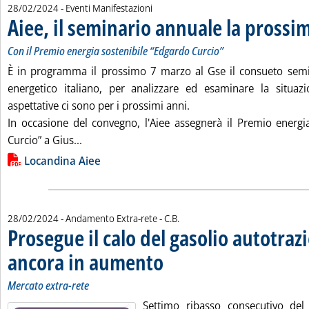
28/02/2024
- Eventi Manifestazioni
Aiee, il seminario annuale la prossi
Con il Premio energia sostenibile “Edgardo Curcio”
È in programma il prossimo 7 marzo al Gse il consueto semin
energetico italiano, per analizzare ed esaminare la situaz
aspettative ci sono per i prossimi anni.
In occasione del convegno, l'Aiee assegnerà il Premio energi
Leggi tutta la notizia: 'Aiee, il seminario ann
Curcio” a Gius...
Lista allegati PDF alla notizia
Locandina Aiee
di:
28/02/2024
- Andamento Extra-rete -
C.B.
Prosegue il calo del gasolio autotraz
ancora in aumento
. Sottotitolo: Mercato extra-rete
. Pubblicata mercoledì 28 febbraio 2024 alle
Mercato extra-rete
Settimo ribasso consecutivo del 