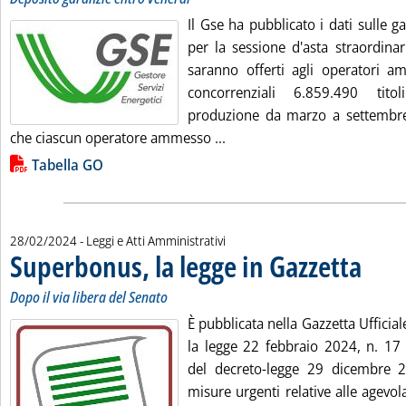
Il Gse ha pubblicato i dati sulle g
per la sessione d'asta straordina
saranno offerti agli operatori a
concorrenziali 6.859.490 tito
produzione da marzo a settembre
Leggi tutta la notizia: 'Gara
che ciascun operatore ammesso ...
Lista allegati PDF alla notizia
Tabella GO
28/02/2024
- Leggi e Atti Amministrativi
Superbonus, la legge in Gazzetta
. Sottotito
. Pubblica
Dopo il via libera del Senato
È pubblicata nella Gazzetta Ufficial
la legge 22 febbraio 2024, n. 17 
del decreto-legge 29 dicembre 2
misure urgenti relative alle agevolaz