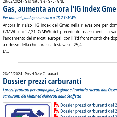
28/02/2024
- Gas Naturale - GPL - GNL
Gas, aumenta ancora l'IG Index Gme
.
Per domani guadagna un euro a 28,2 €/MWh
Ancora in rialzo l'IG Index del Gme: nella rilevazione per dom
€/MWh dai 27,21 €/MWh del precedente assessment. La varia
l'andamento dei mercati europei, con il Ttf front month che do
a ridosso della chiusura si attestava sui 25,4.
Leggi tutta la notizia: 'Gas, aumenta ancora l'IG Index G
L'...
28/02/2024
- Prezzi Rete Carburanti
Dossier prezzi carburanti
. Sottotitolo: I prezzi pratic
. Pubblicata mercoledì 28 fe
I prezzi praticati per compagnia, Regione e Provincia rilevati dall'Osse
carburanti del Mimit ed elaborati dalla Staffetta
Lista allegati PDF alla notizia
Leggi tutta la notizia: 'Dossier pr
Dossier prezzi carburanti del 
Dossier prezzi carburanti del 