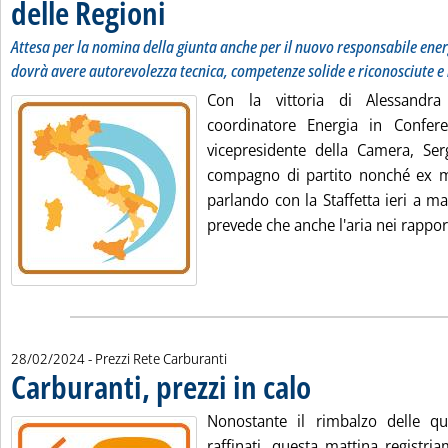
delle Regioni
. Sottotitolo: Attesa per la nomina della giunta anche per 
. Pubblicata mercoledì 28 febbraio 2024 alle 8.52.
Attesa per la nomina della giunta anche per il nuovo responsabile energ
dovrà avere autorevolezza tecnica, competenze solide e riconosciute 
Con la vittoria di Alessandr
coordinatore Energia in Confere
vicepresidente della Camera, Se
compagno di partito nonché ex mi
parlando con la Staffetta ieri a m
prevede che anche l'aria nei rappor.
28/02/2024
- Prezzi Rete Carburanti
Carburanti, prezzi in calo
. Pubblicata mercoledì 28 fe
Nonostante il rimbalzo delle qu
raffinati, questa mattina registri