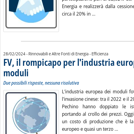
Energia e realizzerà dalla cession
Leggi tutta la not
circa il 20% in ...
28/02/2024
- Rinnovabili e Altre Fonti di Energia - Efficienza
FV, il rompicapo per l'industria eur
moduli
. Sottotitolo: Due possibili risposte, nessuna risolutiva
. Pubblicata mercoledì 28 febbraio 2024 alle 10.52.
Due possibili risposte, nessuna risolutiva
L'industria europea dei moduli fo
l'invasione cinese: tra il 2022 e il
Pechino hanno doppiato le ist
portando al crollo dei prezzi. Og
un costo di produzione che è la
Leggi t
europeo e quasi un terzo ...