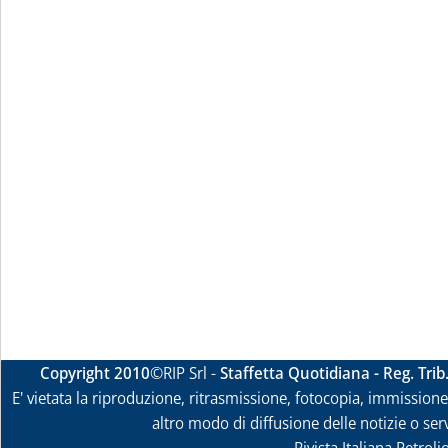
Copyright 2010
©RIP Srl -
Staffetta Quotidiana - Reg. Tri
E' vietata la riproduzione, ritrasmissione, fotocopia, immissione 
altro modo di diffusione delle notizie o ser
Rivista Italiana Petrol