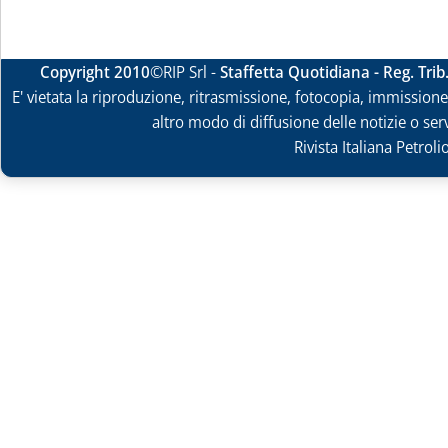
Copyright 2010
©RIP Srl -
Staffetta Quotidiana - Reg. Tri
E' vietata la riproduzione, ritrasmissione, fotocopia, immissione 
altro modo di diffusione delle notizie o ser
Rivista Italiana Petrol