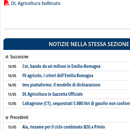
Lista allegati PDF alla notizia
DL Agricoltura bollinato
NOTIZIE NELLA STESSA SEZIONE
Successive
Cer, bando da sei milioni in Emilia-Romagna
16/05
FV agricolo, i criteri dell'Emilia Romagna
16/05
Imu piattaforme, il modello di dichiarazione
16/05
DL Agricoltura in Gazzetta Ufficiale
15/05
Caltagirone (CT), sequestrati 5.000 litri di gasolio non confo
15/05
Precedenti
Aia, riesame per il ciclo combinato B2G a Priolo
15/05