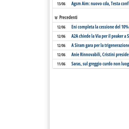
Agsm Aim: nuovo cda, Testa con
13/06
Precedenti
Eni completa la cessione del 10%
12/06
A2A chiede la Via per il peaker a 
12/06
A Siram gara per la trigenerazion
12/06
Anie Rinnovabili, Cristini presid
12/06
Saras, sul greggio curdo non luo
11/06