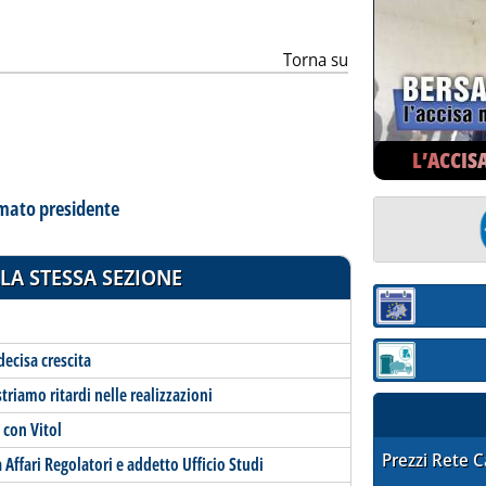
Torna su
L’ACCIS
mato presidente
LA STESSA SEZIONE
Sezione:
decisa crescita
Sezione: quotaz
triamo ritardi nelle realizzazioni
 con Vitol
STAFFETTA PRE
Prezzi Rete 
a Affari Regolatori e addetto Ufficio Studi