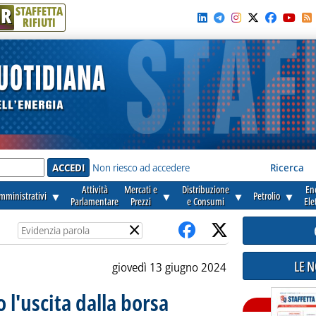
R
STAFFETTA
RIFIUTI
e'
Non riesco ad accedere
Ricerca
Attività
Mercati e
Distribuzione
En
amministrativi
▼
▼
▼
Petrolio
▼
Parlamentare
Prezzi
e Consumi
Ele
×
LE 
giovedì 13 giugno 2024
l'uscita dalla borsa