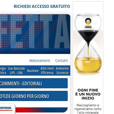
RICHIEDI ACCESSO GRATUITO
Abbonamenti
Contatti
ergia
Gas Naturale
Altre Fonti
Ambiente
Nucleare
ttrica
GPL - GNL
Efficienza
Sicurezza
COMMENTI - EDITORIALI
NOTIZIE GIORNO PER GIORNO