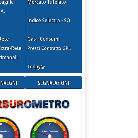
pagnie
Mercato Tutelato
.A.
Indice Selectra - SQ
Rete
Gas - Consumi
xtra-Rete
Prezzi Contratto GPL
timanali
Today@
CONVEGNI
SEGNALAZIONI