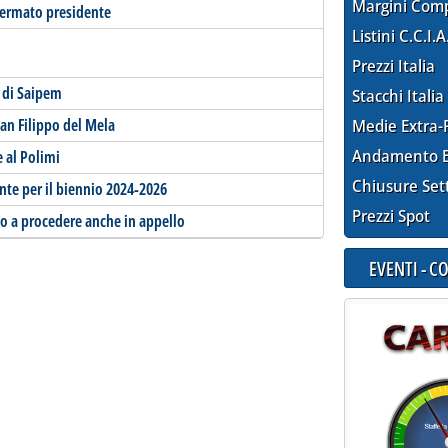
Margini Com
fermato presidente
Listini C.C.I.A
Prezzi Italia
 di Saipem
Stacchi Italia
San Filippo del Mela
Medie Extra-
Andamento E
e al Polimi
Chiusure Set
ente per il biennio 2024-2026
Prezzi Spot
go a procedere anche in appello
EVENTI - 