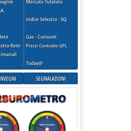
pagnie
Mercato Tutelato
.A.
Indice Selectra - SQ
Rete
Gas - Consumi
xtra-Rete
Prezzi Contratto GPL
timanali
Today@
CONVEGNI
SEGNALAZIONI