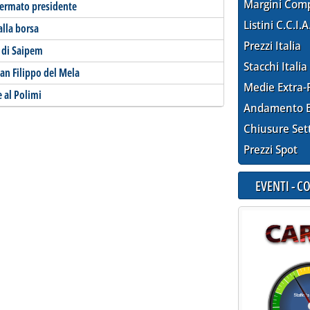
Margini Com
fermato presidente
Listini C.C.I.A
alla borsa
Prezzi Italia
 di Saipem
Stacchi Italia
San Filippo del Mela
Medie Extra-
e al Polimi
Andamento E
Chiusure Set
Prezzi Spot
EVENTI - 