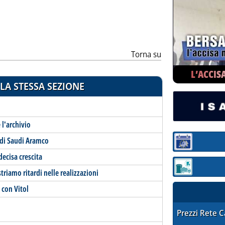
Torna su
L’ACCIS
LA STESSA SEZIONE
 l'archivio
 di Saudi Aramco
Sezione:
decisa crescita
Sezione: quotaz
triamo ritardi nelle realizzazioni
 con Vitol
STAFFETTA PRE
Prezzi Rete 