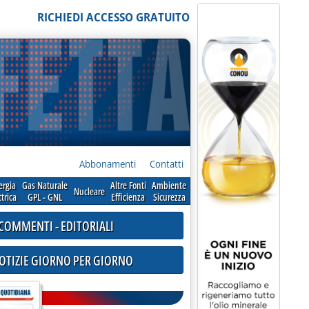
RICHIEDI ACCESSO GRATUITO
Abbonamenti
Contatti
ergia
Gas Naturale
Altre Fonti
Ambiente
Nucleare
ttrica
GPL - GNL
Efficienza
Sicurezza
COMMENTI - EDITORIALI
NOTIZIE GIORNO PER GIORNO