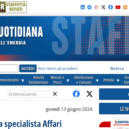
R
STAFFETTA
RIFIUTI
e'
Non riesco ad accedere
Ricerca
Attività
Mercati e
Distribuzione
En
amministrativi
▼
▼
▼
Petrolio
▼
Parlamentare
Prezzi
e Consumi
Ele
×
LE 
giovedì 13 giugno 2024
a specialista Affari