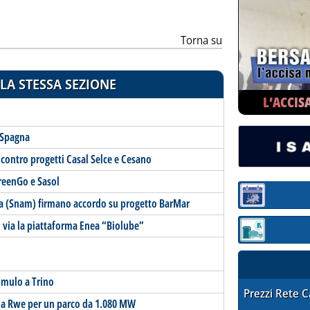
Torna su
LA STESSA SEZIONE
L’ACCIS
 Spagna
si contro progetti Casal Selce e Cesano
reenGo e Sasol
Sezione:
ga (Snam) firmano accordo su progetto BarMar
al via la piattaforma Enea “Biolube”
Sezione: quotaz
umulo a Trino
STAFFETTA PRE
Prezzi Rete 
ld a Rwe per un parco da 1.080 MW