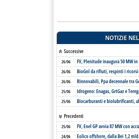
NOTIZIE NEL
Successive
FV, Plenitude inaugura 50 MW in
26/06
BioGnl da rifiuti, respinti i ricor
26/06
Rinnovabili, Ppa decennale tra G
26/06
Idrogeno: Enagas, GrtGaz e Tere
25/06
Biocarburanti e biolubrificanti, 
25/06
Precedenti
FV, Enel GP avvia 87 MW con acc
25/06
Eolico offshore, dalla Bei 1,2 m
24/06