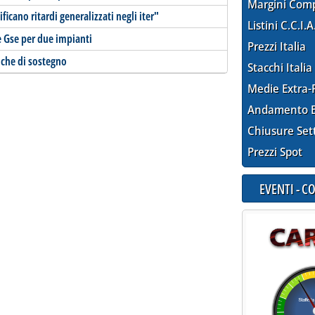
Margini Com
icano ritardi generalizzati negli iter"
Listini C.C.I.A
fe Gse per due impianti
Prezzi Italia
tiche di sostegno
Stacchi Italia
Medie Extra-
Andamento E
Chiusure Set
Prezzi Spot
EVENTI - 