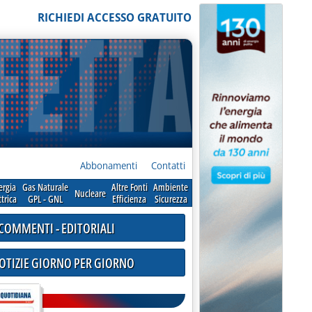
RICHIEDI ACCESSO GRATUITO
Abbonamenti
Contatti
ergia
Gas Naturale
Altre Fonti
Ambiente
Nucleare
ttrica
GPL - GNL
Efficienza
Sicurezza
COMMENTI - EDITORIALI
NOTIZIE GIORNO PER GIORNO