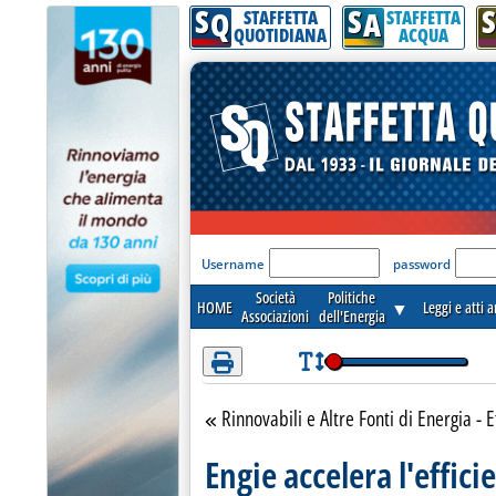
S
S
S
Attenzione! Esegui l'accesso per lèggere interamente la notizia.
Q
A
STAFFETTA
STAFFETTA
QUOTIDIANA
ACQUA
'Modulo Login per acceder
Username
password
Società
Politiche
HOME
▼
Leggi e atti 
Associazioni
dell'Energia
Rinnovabili e Altre Fonti di Energia - E
Torna alla sezione
Engie accelera l'effic