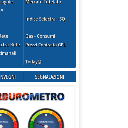
pagnie
Mercato Tutelato
.A.
Indice Selectra - SQ
Rete
Gas - Consumi
xtra-Rete
Prezzi Contratto GPL
timanali
Today@
CONVEGNI
SEGNALAZIONI