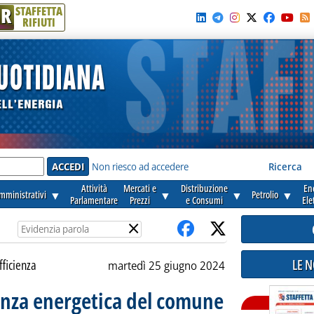
R
STAFFETTA
RIFIUTI
e'
Non riesco ad accedere
Ricerca
Attività
Mercati e
Distribuzione
En
amministrativi
▼
▼
▼
Petrolio
▼
Parlamentare
Prezzi
e Consumi
Ele
×
LE 
fficienza
martedì 25 giugno 2024
ienza energetica del comune