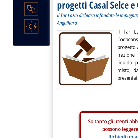
progetti Casal Selce e
Il Tar Lazio dichiara infondate le impugn
Anguillara
Il Tar L
Codacons
progetto 
frazione
liquido 
misto, da
presentat
Soltanto gli
utenti abb
possono leggere 
Richiedi un 