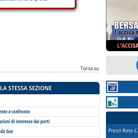
ia
L’ACCIS
Torna su
LA STESSA SEZIONE
Sezione:
Sezione: quotaz
mente a confronto
zioni di interesse dai porti
STAFFETTA PRE
Prezzi Rete 
ndo Gse