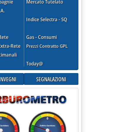
pagnie
Mercato Tutelato
.A.
Indice Selectra - SQ
Rete
Gas - Consumi
xtra-Rete
Prezzi Contratto GPL
timanali
Today@
CONVEGNI
SEGNALAZIONI