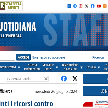
R
STAFFETTA
RIFIUTI
e'
Non riesco ad accedere
Ricerca
Attività
Mercati e
Distribuzione
En
amministrativi
▼
▼
▼
Petrolio
▼
Parlamentare
Prezzi
e Consumi
Ele
×
LE 
fficienza
mercoledì 26 giugno 2024
inti i ricorsi contro