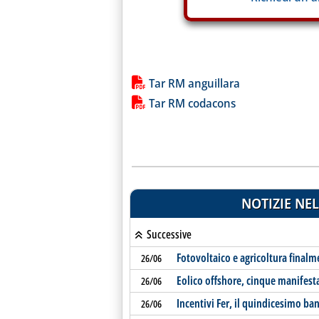
Lista allegati PDF alla notiz
Tar RM anguillara
Tar RM codacons
NOTIZIE NEL
Successive
Fotovoltaico e agricoltura final
26/06
Eolico offshore, cinque manifesta
26/06
Incentivi Fer, il quindicesimo ba
26/06