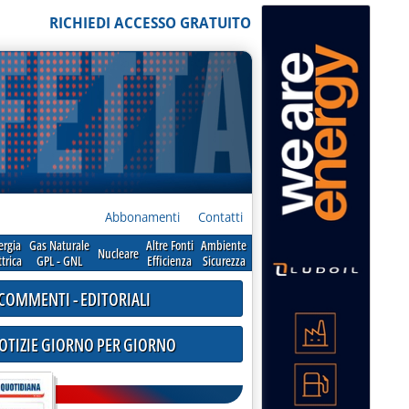
RICHIEDI ACCESSO GRATUITO
Abbonamenti
Contatti
ergia
Gas Naturale
Altre Fonti
Ambiente
Nucleare
ttrica
GPL - GNL
Efficienza
Sicurezza
COMMENTI - EDITORIALI
NOTIZIE GIORNO PER GIORNO