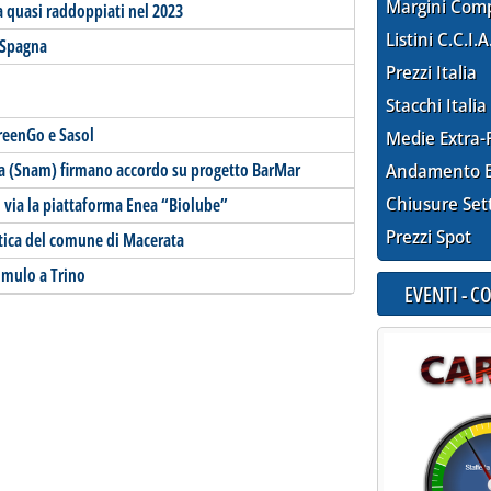
Margini Com
ia quasi raddoppiati nel 2023
Listini C.C.I.A
 Spagna
Prezzi Italia
Stacchi Italia
reenGo e Sasol
Medie Extra-
ga (Snam) firmano accordo su progetto BarMar
Andamento E
Chiusure Set
al via la piattaforma Enea “Biolube”
Prezzi Spot
etica del comune di Macerata
umulo a Trino
EVENTI - 