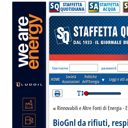
S
S
S
Attenzione! Esegui l'accesso per lèggere interamente la notizia.
Q
A
STAFFETTA
STAFFETTA
QUOTIDIANA
ACQUA
'Modulo Login per acceder
Username
password
Società
Politiche
HOME
▼
Leggi e atti 
Associazioni
dell'Energia
Rinnovabili e Altre Fonti di Energia - E
Torna alla sezione
BioGnl da rifiuti, resp