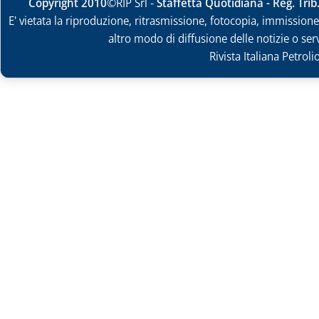
Copyright 2010
©RIP Srl -
Staffetta Quotidiana - Reg. Tri
E' vietata la riproduzione, ritrasmissione, fotocopia, immissione 
altro modo di diffusione delle notizie o ser
Rivista Italiana Petrol