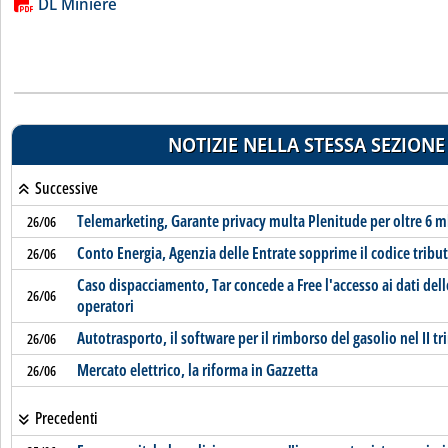
Lista allegati PDF alla notizia
DL Miniere
NOTIZIE NELLA STESSA SEZIONE
Successive
Telemarketing, Garante privacy multa Plenitude per oltre 6 m
26/06
Conto Energia, Agenzia delle Entrate sopprime il codice tribu
26/06
Caso dispacciamento, Tar concede a Free l'accesso ai dati delle
26/06
operatori
Autotrasporto, il software per il rimborso del gasolio nel II t
26/06
Mercato elettrico, la riforma in Gazzetta
26/06
Precedenti