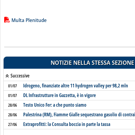
Lista allegati PDF alla notizia
Multa Plenitude
NOTIZIE NELLA STESSA SEZIONE
Successive
Idrogeno, finanziate altre 11 hydrogen valley per 98,2 mln
01/07
DL Infrastrutture in Gazzetta, è in vigore
01/07
Testo Unico Fer: a che punto siamo
28/06
Palestrina (RM), Fiamme Gialle sequestrano gasolio di cont
28/06
Extraprofitti: la Consulta boccia in parte la tassa
27/06