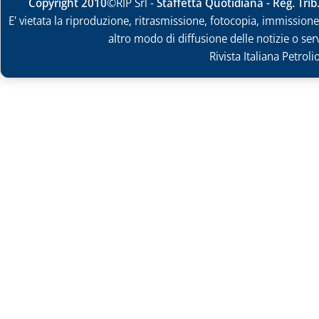
Copyright 2010
©RIP Srl -
Staffetta Quotidiana - Reg. Tri
E' vietata la riproduzione, ritrasmissione, fotocopia, immissione 
altro modo di diffusione delle notizie o ser
Rivista Italiana Petrol