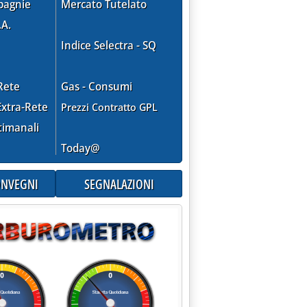
pagnie
Mercato Tutelato
.A.
Indice Selectra - SQ
Rete
Gas - Consumi
xtra-Rete
Prezzi Contratto GPL
timanali
Today@
CONVEGNI
SEGNALAZIONI