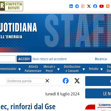
R
STAFFETTA
RIFIUTI
e'
Non riesco ad accedere
Ricerca
Attività
Mercati e
Distribuzione
En
amministrativi
▼
▼
▼
Petrolio
▼
Parlamentare
Prezzi
e Consumi
Ele
×
LE 
lunedì 8 luglio 2024
c, rinforzi dal Gse