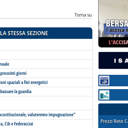
Torna su
LA STESSA SEZIONE
L’ACCIS
nnuale
 prossimi giorni
oni spaziali a fini energetici
Sezione:
bbassare la guardia
Sezione: quotaz
incostituzionale, valuteremo impugnazione”
STAFFETTA PRE
Prezzi Rete 
a, Cib e Federacciai