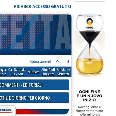
RICHIEDI ACCESSO GRATUITO
Abbonamenti
Contatti
ergia
Gas Naturale
Altre Fonti
Ambiente
Nucleare
ttrica
GPL - GNL
Efficienza
Sicurezza
COMMENTI - EDITORIALI
NOTIZIE GIORNO PER GIORNO