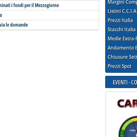
Margini Com
minati i fondi per il Mezzogiorno
Listini C.C.I.A
vo
Prezzi Italia
 via le domande
Stacchi Italia
Medie Extra-
Andamento E
Chiusure Set
Prezzi Spot
EVENTI - 