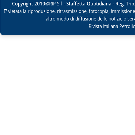
Copyright 2010
©RIP Srl -
Staffetta Quotidiana - Reg. Tri
E' vietata la riproduzione, ritrasmissione, fotocopia, immissione 
altro modo di diffusione delle notizie o ser
Rivista Italiana Petrol