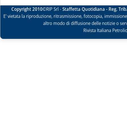
Copyright 2010
©RIP Srl -
Staffetta Quotidiana - Reg. Tri
E' vietata la riproduzione, ritrasmissione, fotocopia, immissione 
altro modo di diffusione delle notizie o ser
Rivista Italiana Petrol