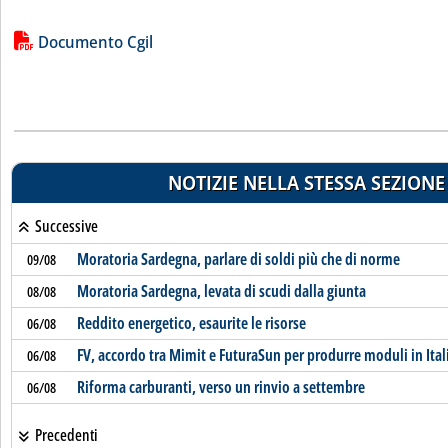
Lista allegati PDF alla notizia
Documento Cgil
NOTIZIE NELLA STESSA SEZIONE
Successive
Moratoria Sardegna, parlare di soldi più che di norme
09/08
Moratoria Sardegna, levata di scudi dalla giunta
08/08
Reddito energetico, esaurite le risorse
06/08
FV, accordo tra Mimit e FuturaSun per produrre moduli in Ital
06/08
Riforma carburanti, verso un rinvio a settembre
06/08
Precedenti