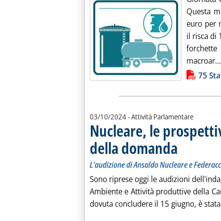
Questa ma
euro per m
il risca di
forchett
macroar...
Lista allegati PDF alla notiz
75 Sta
03/10/2024
- Attività Parlamentare
Nucleare, le prospettiv
della domanda
. Sottotitolo: L'a
. Pubblicata gioved
L'audizione di Ansaldo Nucleare e Federacc
Sono riprese oggi le audizioni dell'ind
Ambiente e Attività produttive della C
dovuta concludere il 15 giugno, è stat