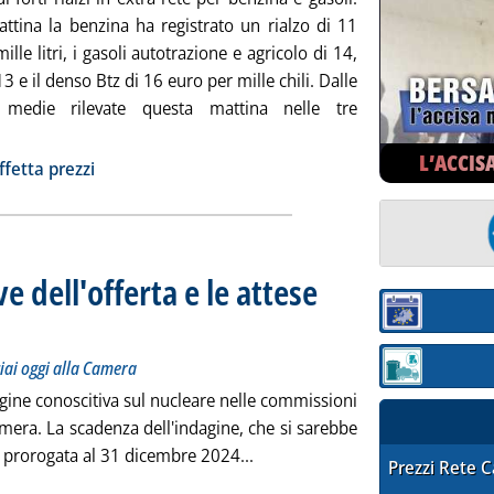
ttina la benzina ha registrato un rialzo di 11
ille litri, i gasoli autotrazione e agricolo di 14,
 13 e il denso Btz di 16 euro per mille chili. Dalle
e medie rilevate questa mattina nelle tre
Leggi tutta la notizia: 'Extra-rete: le rilevazioni di Staffetta Prez
L’ACCIS
ia
ffetta prezzi
e dell'offerta e le attese
Sezione:
udizione di Ansaldo Nucleare e Federacciai oggi alla Camera
ì 03 ottobre 2024 alle 17.5.
iai oggi alla Camera
Sezione: quotaz
agine conoscitiva sul nucleare nelle commissioni
amera. La scadenza dell'indagine, che si sarebbe
Leggi tutta la notizia: 'Nuclea
a prorogata al 31 dicembre 2024...
STAFFETTA PRE
Prezzi Rete 