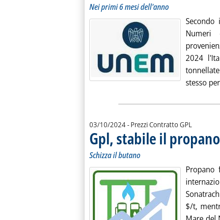
Nei primi 6 mesi dell'anno
Secondo i
Numeri d
provenienz
2024 l'It
tonnellate
stesso per
03/10/2024
- Prezzi Contratto GPL
Gpl, stabile il propan
Schizza il butano
Propano f
internaz
Sonatrach
$/t, ment
Mare del N