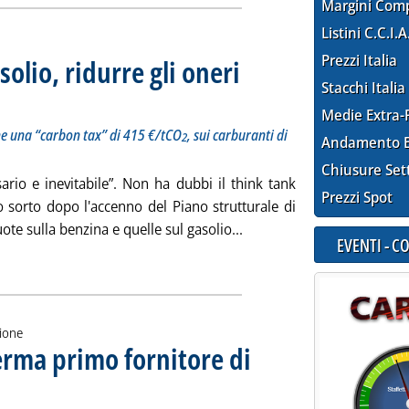
Margini Com
Listini C.C.I.A
Prezzi Italia
solio, ridurre gli oneri
Stacchi Italia
alisi e le proposte di Ecco: sulle ricariche una “carbon tax” di 415 €/tCO
dì 03 ottobre 2024 alle 17.1.
, sui carburanti di 25
2
Medie Extra-
iche una “carbon tax” di 415 €/tCO
, sui carburanti di
2
Andamento E
Chiusure Set
sario e inevitabile”. Non ha dubbi il think tank
Prezzi Spot
to sorto dopo l'accenno del Piano strutturale di
Leggi tutta la notizia: '“Al
ote sulla benzina e quelle sul gasolio...
EVENTI - 
ia
zione
erma primo fornitore di
nno
alle 16.19.