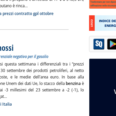
Leggi tutta la notizia: 'Gpl, stabile il propano B
butano è rinca...
ia
a prezzi contratto gpl ottobre
mossi
. Sottotitolo: Benzina vicina alla parità, aumenta il differenziale negativo per il gaso
. Pubblicata giovedì 03 ottobre 2024 alle 16.0.
renziale negativo per il gasolio
 questa settimana i differenziali tra i “prezzi
l 30 settembre dei prodotti petroliferi, al netto
oste, e le medie dell'area euro. In base alla
one Unem dei dati Ue, lo stacco della
benzina
è
ai -3 millesimi del 23 settembre a -2 (-1), lo
Leggi tutta la notizia: '“Stacchi Italia” poco mossi'
at...
ia
 Italia