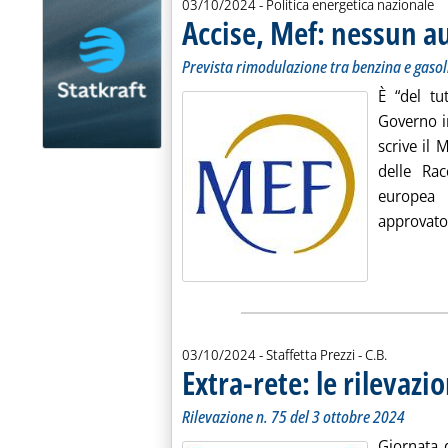
03/10/2024
- Politica energetica nazionale
Accise, Mef: nessun a
Prevista rimodulazione tra benzina e gasol
È “del tu
Governo i
scrive il 
delle Ra
europea 
approvato 
di:
03/10/2024
- Staffetta Prezzi -
C.B.
Extra-rete: le rilevazio
Rilevazione n. 75 del 3 ottobre 2024
Giornata d