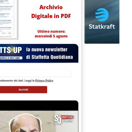
Archivio
 benzina e gasolio
e 17.57.
Digitale in PDF
Ultimo numero:
mercoledì 5 agosto
sun aumento sui carburanti'
 2024
13.