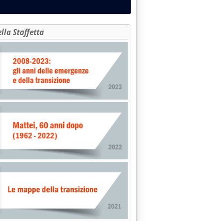
ella Staffetta
: 'UE, il 4 novembre iniziano le audizioni dei commissari '