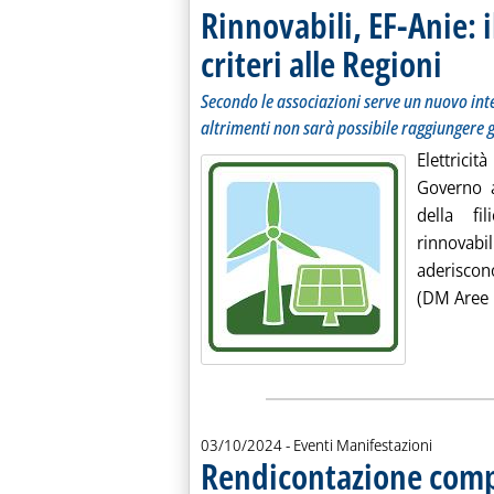
Rinnovabili, EF-Anie: 
criteri alle Regioni
. Sottotit
. Pubblica
Secondo le associazioni serve un nuovo int
altrimenti non sarà possibile raggiungere gl
Elettricit
Governo a
della fil
rinnovabi
aderiscon
(DM Aree I
03/10/2024
- Eventi Manifestazioni
Rendicontazione compa