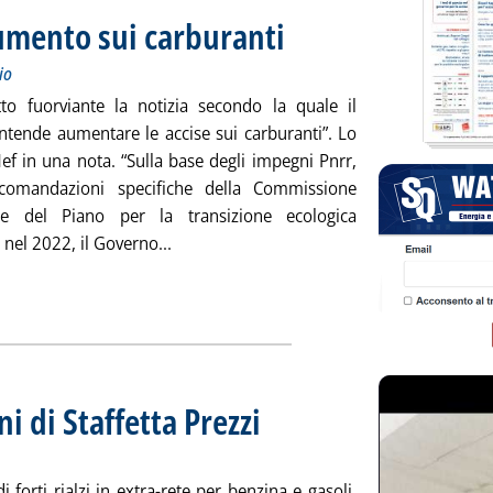
umento sui carburanti
. Sottotitolo: Prevista rimodulazione tra
. Pubblicata giovedì 03 ottobre 2024 all
io
tto fuorviante la notizia secondo la quale il
ntende aumentare le accise sui carburanti”. Lo
Mef in una nota. “Sulla base degli impegni Pnrr,
ccomandazioni specifiche della Commissione
e del Piano per la transizione ecologica
Leggi tutta la notizia: 'Accise, Mef: nes
nel 2022, il Governo...
ni di Staffetta Prezzi
. Sottotitolo: Rilevazione n. 75 del 3 ottobre
. Pubblicata giovedì 03 ottobre 2024 alle 17.
i forti rialzi in extra-rete per benzina e gasoli.