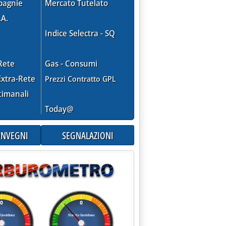
pagnie
Mercato Tutelato
.A.
Indice Selectra - SQ
2 €/tCO
2
Rete
Gas - Consumi
xtra-Rete
Prezzi Contratto GPL
timanali
Today@
zare le accise sul gasolio, ridurre gli oneri sull'elettricità”'
CONVEGNI
SEGNALAZIONI