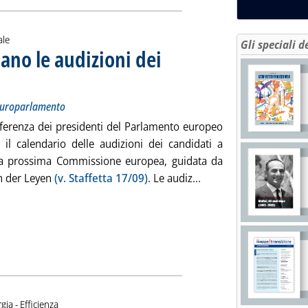
ale
Gli speciali d
iano le audizioni dei
e commissioni competenti dell'Europarlamento
obre 2024 alle 15.37.
'Europarlamento
onferenza dei presidenti del Parlamento europeo
o il calendario delle audizioni dei candidati a
a prossima Commissione europea, guidata da
Leggi tutta la notizia
n der Leyen
(v. Staffetta 17/09)
. Le audiz...
gia - Efficienza