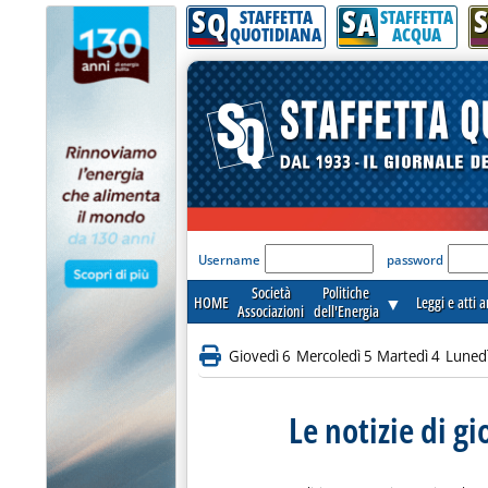
S
S
S
Q
A
STAFFETTA
STAFFETTA
QUOTIDIANA
ACQUA
'Modulo Login per acceder
Username
password
Società
Politiche
HOME
▼
Leggi e atti 
Associazioni
dell'Energia
Giovedì 6
Mercoledì 5
Martedì 4
Luned
Le notizie di g