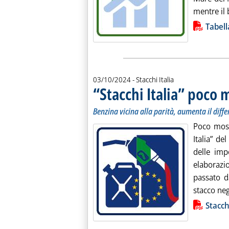
mentre il 
Lista allegati PDF alla notiz
Tabell
03/10/2024
- Stacchi Italia
“Stacchi Italia” poco 
Benzina vicina alla parità, aumenta il diffe
Poco mossi
Italia” de
delle imp
elaborazi
passato d
stacco neg
Lista allegati PDF alla notiz
Stacchi