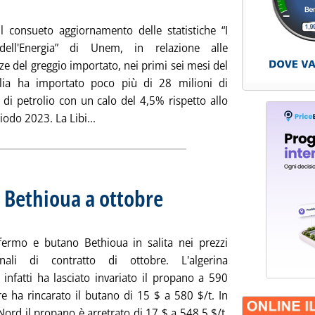
l consueto aggiornamento delle statistiche “I
ell'Energia” di Unem, in relazione alle
e del greggio importato, nei primi sei mesi del
alia ha importato poco più di 28 milioni di
 di petrolio con un calo del 4,5% rispetto allo
Leggi tutta la notizia: 'Unem, la Libia si co
iodo 2023. La Libi...
o Bethioua a ottobre
. Sottotitolo: Schizza il butano
. Pubblicata giovedì 03 ottobre 2024 alle 16.1
ermo e butano Bethioua in salita nei prezzi
ionali di contratto di ottobre. L'algerina
 infatti ha lasciato invariato il propano a 590
re ha rincarato il butano di 15 $ a 580 $/t. In
ord il propano è arretrato di 17 $ a 548,5 $/t,