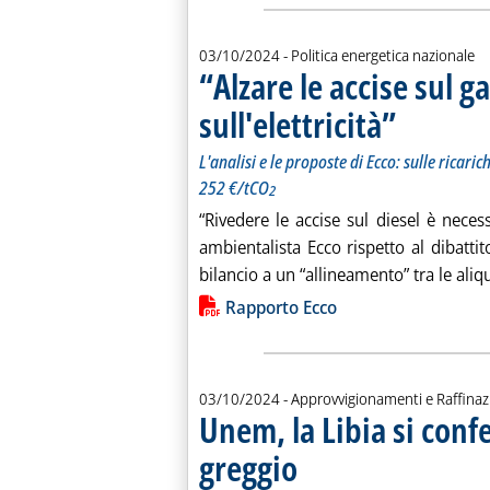
03/10/2024
- Politica energetica nazionale
“Alzare le accise sul ga
sull'elettricità”
. Sottotitolo: L'an
. Pubblicata giove
L'analisi e le proposte di Ecco: sulle ricar
252 €/tCO
2
“Rivedere le accise sul diesel è neces
ambientalista Ecco rispetto al dibatti
bilancio a un “allineamento” tra le aliqu
Lista allegati PDF alla notiz
Rapporto Ecco
03/10/2024
- Approvvigionamenti e Raffina
Unem, la Libia si conf
greggio
. Sottotitolo: Nei primi 6 mesi dell'a
. Pubblicata giovedì 03 ottobre 2024 