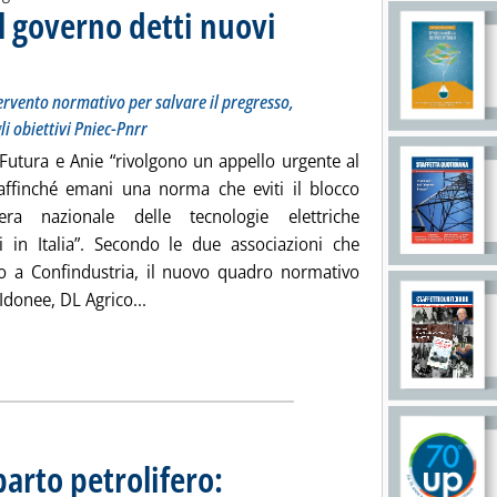
il governo detti nuovi
olo: Secondo le associazioni serve un nuovo intervento normativo per salvare il pregresso, altri
ta giovedì 03 ottobre 2024 alle 15.10.
ervento normativo per salvare il pregresso,
i obiettivi Pniec-Pnrr
à Futura e Anie “rivolgono un appello urgente al
ffinché emani una norma che eviti il blocco
iera nazionale delle tecnologie elettriche
li in Italia”. Secondo le due associazioni che
o a Confindustria, il nuovo quadro normativo
Leggi tutta la notizia: 'Rinnovabili, EF-Anie: 
donee, DL Agrico...
rto petrolifero: