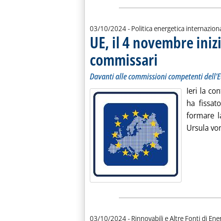
03/10/2024
- Politica energetica internazion
UE, il 4 novembre iniz
commissari
. Sottotitolo: Davanti all
. Pubblicata giovedì 03 ott
Davanti alle commissioni competenti dell
Ieri la c
ha fissat
formare l
Ursula vo
03/10/2024
- Rinnovabili e Altre Fonti di Ener