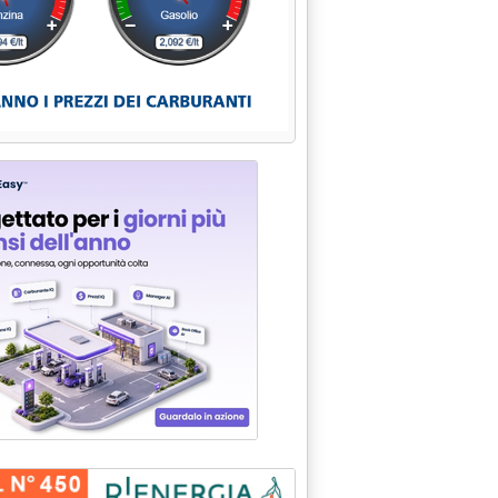
nferma primo fornitore di greggio'
5.