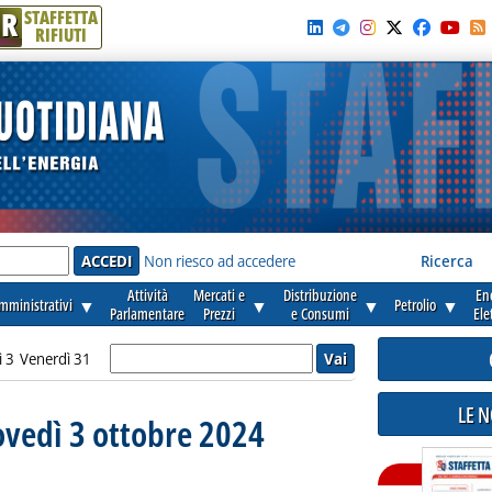
R
STAFFETTA
RIFIUTI
e'
Non riesco ad accedere
Ricerca
Attività
Mercati e
Distribuzione
En
amministrativi
▼
▼
▼
Petrolio
▼
Parlamentare
Prezzi
e Consumi
Ele
ì 3
Venerdì 31
LE 
iovedì 3 ottobre 2024