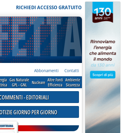
RICHIEDI ACCESSO GRATUITO
Abbonamenti
Contatti
ergia
Gas Naturale
Altre Fonti
Ambiente
Nucleare
ttrica
GPL - GNL
Efficienza
Sicurezza
COMMENTI - EDITORIALI
NOTIZIE GIORNO PER GIORNO