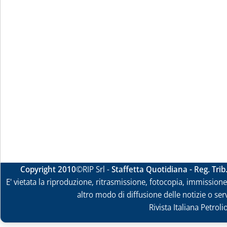
Copyright 2010
©RIP Srl -
Staffetta Quotidiana - Reg. Tri
E' vietata la riproduzione, ritrasmissione, fotocopia, immissione 
altro modo di diffusione delle notizie o ser
Rivista Italiana Petrol