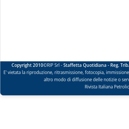
Copyright 2010
©RIP Srl -
Staffetta Quotidiana - Reg. Tri
E' vietata la riproduzione, ritrasmissione, fotocopia, immissione 
altro modo di diffusione delle notizie o ser
Rivista Italiana Petrol