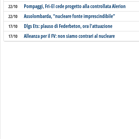
Pompaggi, Fri-El cede progetto alla controllata Alerion
22/10
Assolombarda, “nucleare fonte imprescindibile”
22/10
Dlgs Ets: plauso di Federbeton, ora l'attuazione
17/10
Alleanza per il FV: non siamo contrari al nucleare
17/10