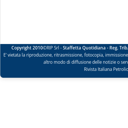
Copyright 2010
©RIP Srl -
Staffetta Quotidiana - Reg. Tri
E' vietata la riproduzione, ritrasmissione, fotocopia, immissione 
altro modo di diffusione delle notizie o ser
Rivista Italiana Petrol