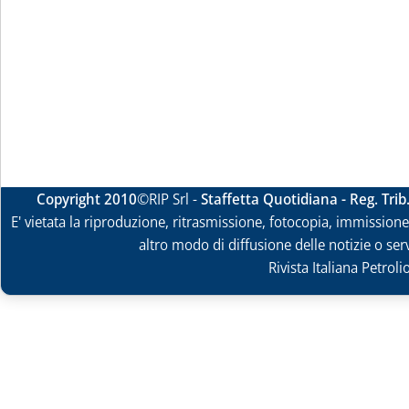
Copyright 2010
©RIP Srl -
Staffetta Quotidiana - Reg. Tri
E' vietata la riproduzione, ritrasmissione, fotocopia, immissione 
altro modo di diffusione delle notizie o ser
Rivista Italiana Petrol