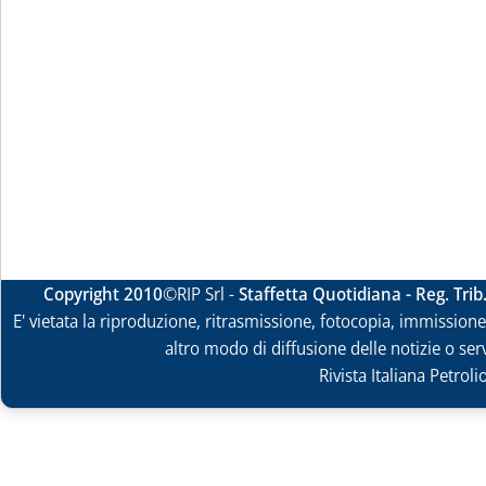
Copyright 2010
©RIP Srl -
Staffetta Quotidiana - Reg. Tri
E' vietata la riproduzione, ritrasmissione, fotocopia, immissione 
altro modo di diffusione delle notizie o ser
Rivista Italiana Petrol