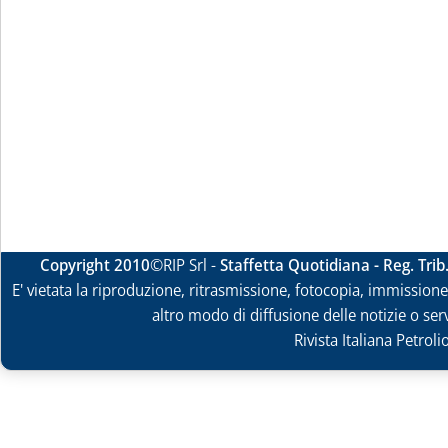
Copyright 2010
©RIP Srl -
Staffetta Quotidiana - Reg. Tri
E' vietata la riproduzione, ritrasmissione, fotocopia, immissione 
altro modo di diffusione delle notizie o ser
Rivista Italiana Petrol