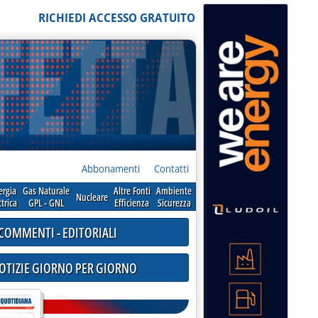
RICHIEDI ACCESSO GRATUITO
Abbonamenti
Contatti
ergia
Gas Naturale
Altre Fonti
Ambiente
Nucleare
ttrica
GPL - GNL
Efficienza
Sicurezza
COMMENTI - EDITORIALI
NOTIZIE GIORNO PER GIORNO