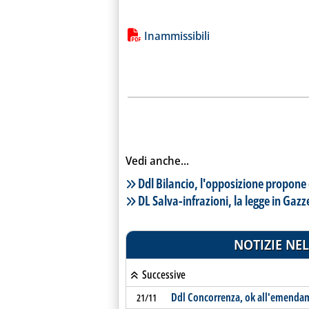
Lista allegati PDF alla notiz
Inammissibili
Vedi anche...
Lista notizie correlate
Ddl Bilancio, l'opposizione propone 
DL Salva-infrazioni, la legge in Gazz
NOTIZIE NEL
Successive
Ddl Concorrenza, ok all'emendame
21/11