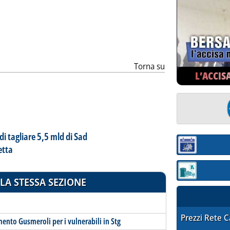
ia
Torna su
L’ACCIS
di tagliare 5,5 mld di Sad
etta
Sezione:
Sezione: quotaz
LA STESSA SEZIONE
STAFFETTA PRE
Prezzi Rete 
nto Gusmeroli per i vulnerabili in Stg