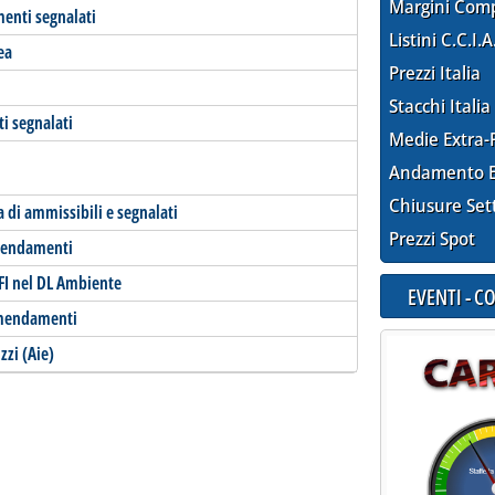
Margini Com
enti segnalati
Listini C.C.I.A
ea
Prezzi Italia
Stacchi Italia
i segnalati
Medie Extra-
Andamento E
Chiusure Set
a di ammissibili e segnalati
Prezzi Spot
emendamenti
i FI nel DL Ambiente
EVENTI - 
 emendamenti
zzi (Aie)