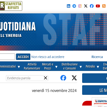
R
STAFFETTA
RIFIUTI
e'
Non riesco ad accedere
Ricerca
Attività
Mercati e
Distribuzione
En
amministrativi
▼
▼
▼
Petrolio
▼
Parlamentare
Prezzi
e Consumi
Ele
×
LE 
venerdì 15 novembre 2024