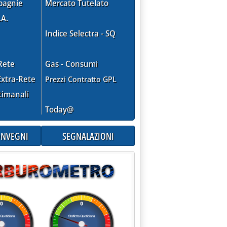
pagnie
Mercato Tutelato
.A.
Indice Selectra - SQ
Rete
Gas - Consumi
xtra-Rete
Prezzi Contratto GPL
timanali
Today@
CONVEGNI
SEGNALAZIONI