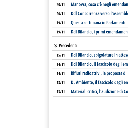
Manovra, cosa c'è negli emendam
20/11
Ddl Concorrenza verso l'assembl
20/11
Questa settimana in Parlamento
19/11
Ddl Bilancio, i primi emendament
19/11
Precedenti
Ddl Bilancio, spigolature in attes
15/11
Ddl Bilancio, il fascicolo degli 
14/11
Rifiuti radioattivi, la proposta d
14/11
DL Ambiente, il fascicolo degli
13/11
Materiali critici, l'audizione di Co
13/11