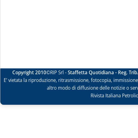
Copyright 2010
©RIP Srl -
Staffetta Quotidiana - Reg. Tri
E' vietata la riproduzione, ritrasmissione, fotocopia, immissione 
altro modo di diffusione delle notizie o ser
Rivista Italiana Petrol