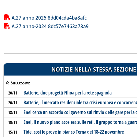
Lista allegati PDF alla notizia
A.27 anno 2025 8dd04cda4ba8afc
A.27 anno-2024 8dc57e7463a73a9
NOTIZIE NELLA STESSA SEZIONE
Successive
Batterie, due progetti Nhoa per la rete spagnola
20/11
Batterie, il mercato residenziale tra crisi europea e concorrenz
20/11
Enel cerca un accordo col governo sul rinvio delle gare per la 
18/11
Enel, il nuovo piano accelera sulle reti. Il gruppo torna a gua
18/11
Tide, così le prove in bianco Terna del 18-22 novembre
15/11