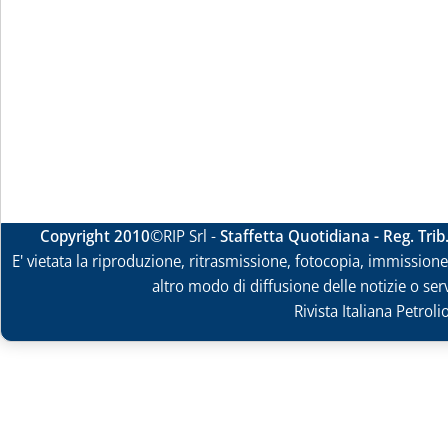
Copyright 2010
©RIP Srl -
Staffetta Quotidiana - Reg. Tri
E' vietata la riproduzione, ritrasmissione, fotocopia, immissione 
altro modo di diffusione delle notizie o ser
Rivista Italiana Petrol