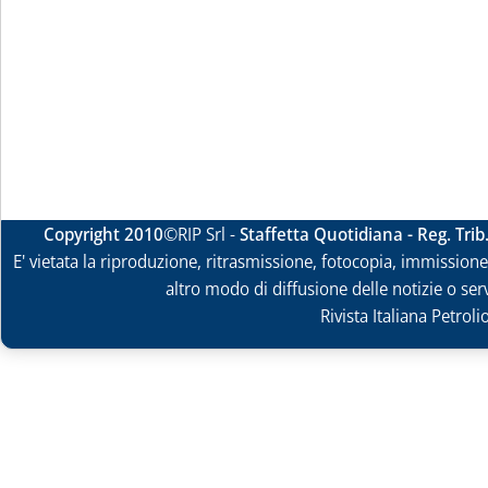
Copyright 2010
©RIP Srl -
Staffetta Quotidiana - Reg. Tri
E' vietata la riproduzione, ritrasmissione, fotocopia, immissione 
altro modo di diffusione delle notizie o ser
Rivista Italiana Petrol