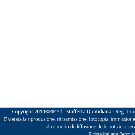
Copyright 2010
©RIP Srl -
Staffetta Quotidiana - Reg. Tri
E' vietata la riproduzione, ritrasmissione, fotocopia, immissione 
altro modo di diffusione delle notizie o ser
Rivista Italiana Petrol