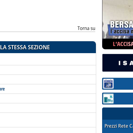
ia
Torna su
L’ACCIS
LA STESSA SEZIONE
Sezione:
bre
Sezione: quotaz
STAFFETTA PRE
Prezzi Rete 