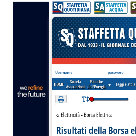
S
S
S
Attenzione! Esegui l'accesso per lèggere interamente la notizia.
Q
A
STAFFETTA
STAFFETTA
QUOTIDIANA
ACQUA
'Modulo Login per acceder
Username
password
Società
Politiche
HOME
▼
Leggi e atti 
Associazioni
dell'Energia
Elettricità - Borsa Elettrica
Torna alla sezione
Risultati della Borsa e