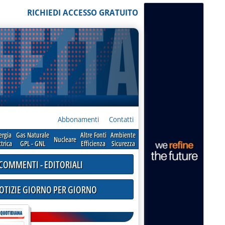
RICHIEDI ACCESSO GRATUITO
Abbonamenti
Contatti
ergia
Gas Naturale
Altre Fonti
Ambiente
Nucleare
ttrica
GPL - GNL
Efficienza
Sicurezza
COMMENTI - EDITORIALI
NOTIZIE GIORNO PER GIORNO