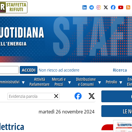
R
STAFFETTA
RIFIUTI
e'
Non riesco ad accedere
Ricerca
Attività
Mercati e
Distribuzione
En
amministrativi
▼
▼
▼
Petrolio
▼
Parlamentare
Prezzi
e Consumi
Ele
×
LE 
martedì 26 novembre 2024
lettrica