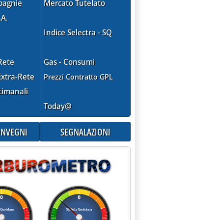
pagnie
Mercato Tutelato
.A.
Indice Selectra - SQ
Rete
Gas - Consumi
xtra-Rete
Prezzi Contratto GPL
timanali
Today@
CONVEGNI
SEGNALAZIONI