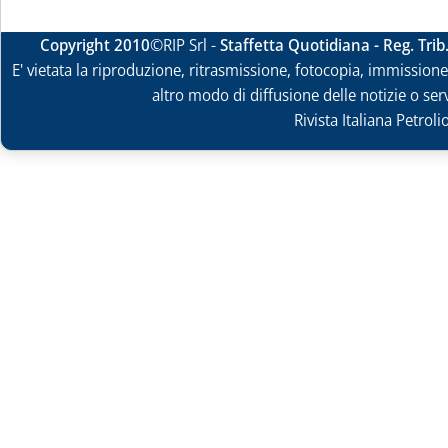
Copyright 2010
©RIP Srl -
Staffetta Quotidiana - Reg. Tri
E' vietata la riproduzione, ritrasmissione, fotocopia, immissione 
altro modo di diffusione delle notizie o ser
Rivista Italiana Petrol