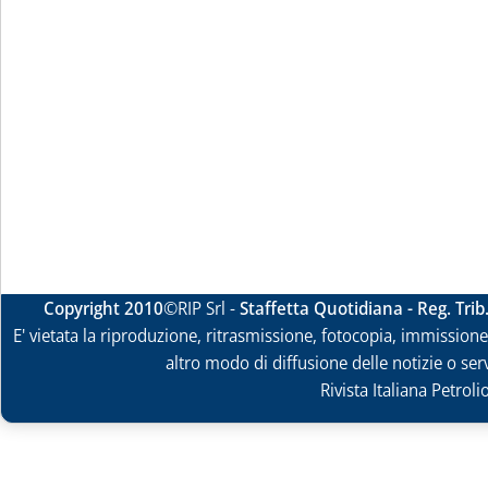
Copyright 2010
©RIP Srl -
Staffetta Quotidiana - Reg. Tri
E' vietata la riproduzione, ritrasmissione, fotocopia, immissione 
altro modo di diffusione delle notizie o ser
Rivista Italiana Petrol