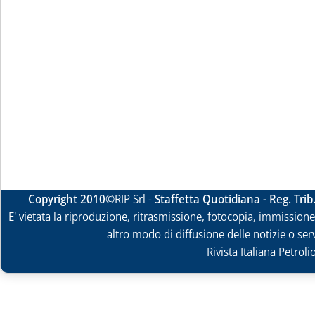
Copyright 2010
©RIP Srl -
Staffetta Quotidiana - Reg. Tri
E' vietata la riproduzione, ritrasmissione, fotocopia, immissione 
altro modo di diffusione delle notizie o ser
Rivista Italiana Petrol