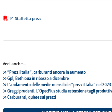
Lista allegati PDF alla notizia
91 Staffetta prezzi
Vedi anche...
Lista notizie correlate
“Prezzi Italia”, carburanti ancora in aumento
Gpl, Bethioua in ribasso a dicembre
L'andamento delle medie mensili dei “prezzi Italia” nel 2023
Greggi prudenti. L'OpecPlus studia estensione tagli produttiv
Carburanti, quiete sui prezzi