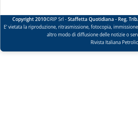
Copyright 2010
©RIP Srl -
Staffetta Quotidiana - Reg. Tri
E' vietata la riproduzione, ritrasmissione, fotocopia, immissione 
altro modo di diffusione delle notizie o ser
Rivista Italiana Petrol