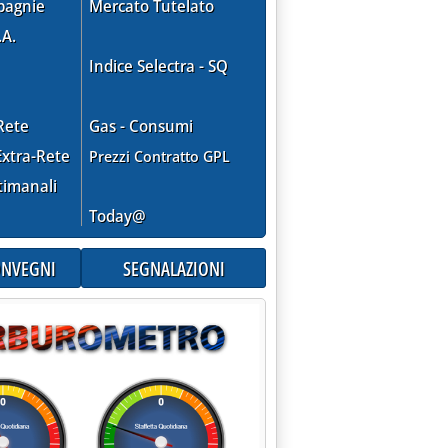
pagnie
Mercato Tutelato
.A.
Indice Selectra - SQ
Rete
Gas - Consumi
xtra-Rete
Prezzi Contratto GPL
timanali
Today@
CONVEGNI
SEGNALAZIONI