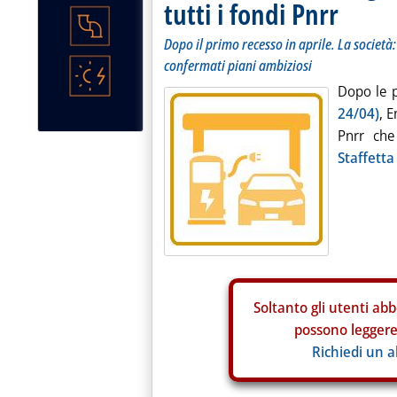
tutti i fondi Pnrr
Dopo il primo recesso in aprile. La societ
confermati piani ambiziosi
Dopo le p
24/04)
, E
Pnrr che
Staffetta
Soltanto gli
utenti abb
possono leggere 
Richiedi un 