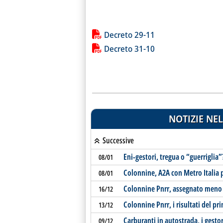
Lista allegati PDF alla notiz
Decreto 29-11
Decreto 31-10
NOTIZIE NEL
Successive
Eni-gestori, tregua o “guerriglia”
08/01
Colonnine, A2A con Metro Italia p
08/01
Colonnine Pnrr, assegnato meno d
16/12
Colonnine Pnrr, i risultati del p
13/12
Carburanti in autostrada, i gesto
09/12