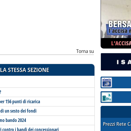
ia
L’ACCIS
Torna su
LA STESSA SEZIONE
Sezione:
?
Sezione: quotaz
er 156 punti di ricarica
i un sesto dei fondi
rimo bando 2024
STAFFETTA PRE
Prezzi Rete 
ri contro i bandi dei concessionari