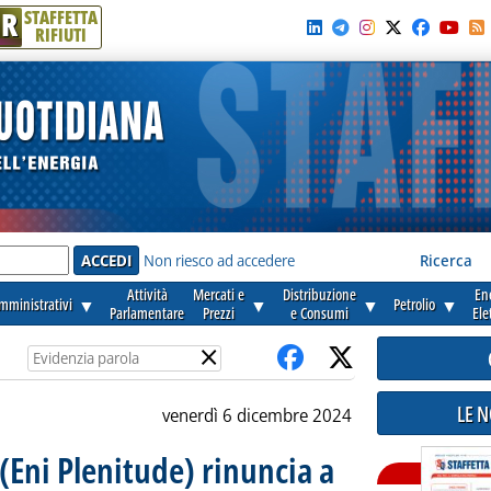
R
STAFFETTA
RIFIUTI
e'
Non riesco ad accedere
Ricerca
Attività
Mercati e
Distribuzione
En
amministrativi
▼
▼
▼
Petrolio
▼
Parlamentare
Prezzi
e Consumi
Ele
×
LE 
venerdì 6 dicembre 2024
(Eni Plenitude) rinuncia a