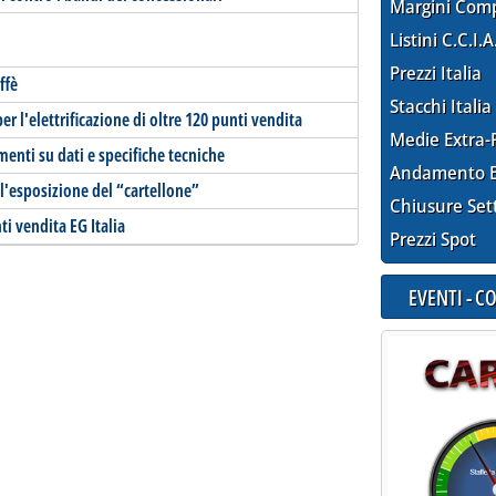
Margini Com
Listini C.C.I.A
Prezzi Italia
ffè
Stacchi Italia
r l'elettrificazione di oltre 120 punti vendita
Medie Extra-
menti su dati e specifiche tecniche
Andamento E
ll'esposizione del “cartellone”
Chiusure Set
i vendita EG Italia
Prezzi Spot
EVENTI - 