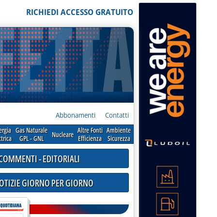
RICHIEDI ACCESSO GRATUITO
Abbonamenti
Contatti
ergia
Gas Naturale
Altre Fonti
Ambiente
Nucleare
ttrica
GPL - GNL
Efficienza
Sicurezza
COMMENTI - EDITORIALI
NOTIZIE GIORNO PER GIORNO