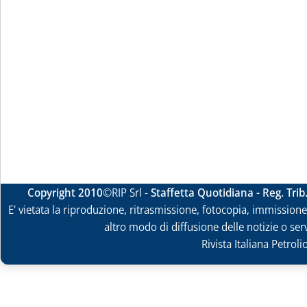
Copyright 2010
©RIP Srl -
Staffetta Quotidiana - Reg. Tri
E' vietata la riproduzione, ritrasmissione, fotocopia, immissione 
altro modo di diffusione delle notizie o ser
Rivista Italiana Petrol