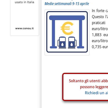
Medie settimanali 9-15 aprile
In forte 
Questo l'
praticat
euro/litr
1,883 eur
euro/litr
0,735 euro
Soltanto gli
utenti abb
possono leggere 
Richiedi un 