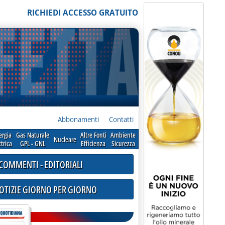
RICHIEDI ACCESSO GRATUITO
Abbonamenti
Contatti
ergia
Gas Naturale
Altre Fonti
Ambiente
Nucleare
ttrica
GPL - GNL
Efficienza
Sicurezza
COMMENTI - EDITORIALI
NOTIZIE GIORNO PER GIORNO