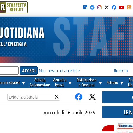
R
STAFFETTA
RIFIUTI
e'
Non riesco ad accedere
Ricerca
Attività
Mercati e
Distribuzione
En
amministrativi
▼
▼
▼
Petrolio
▼
Parlamentare
Prezzi
e Consumi
Ele
×
LE 
mercoledì 16 aprile 2025