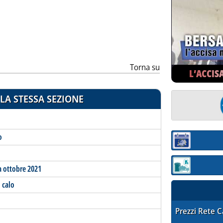
ia
Torna su
L’ACCIS
LA STESSA SEZIONE
o
Sezione:
a ottobre 2021
Sezione: quotaz
 calo
STAFFETTA PRE
Prezzi Rete 