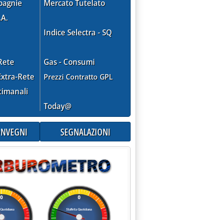
pagnie
Mercato Tutelato
.A.
Indice Selectra - SQ
Rete
Gas - Consumi
xtra-Rete
Prezzi Contratto GPL
timanali
Today@
CONVEGNI
SEGNALAZIONI