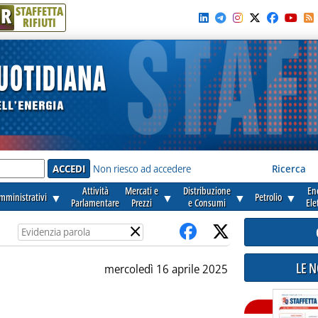
R
STAFFETTA
RIFIUTI
e'
Non riesco ad accedere
Ricerca
Attività
Mercati e
Distribuzione
En
amministrativi
▼
▼
▼
Petrolio
▼
Parlamentare
Prezzi
e Consumi
Ele
×
LE 
mercoledì 16 aprile 2025