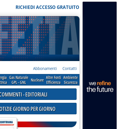
RICHIEDI ACCESSO GRATUITO
Abbonamenti
Contatti
ergia
Gas Naturale
Altre Fonti
Ambiente
Nucleare
ttrica
GPL - GNL
Efficienza
Sicurezza
COMMENTI - EDITORIALI
NOTIZIE GIORNO PER GIORNO