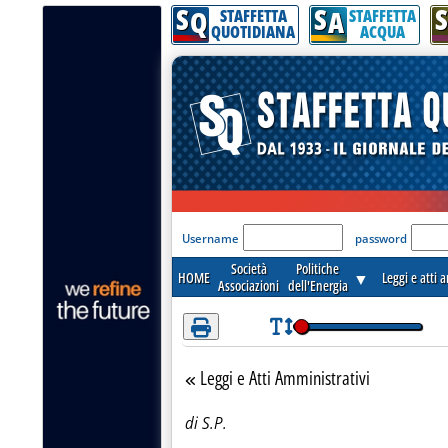
S
S
S
Attenzione! Esegui l'accesso per lèggere interamente la notizia.
Q
A
STAFFETTA
STAFFETTA
QUOTIDIANA
ACQUA
'Modulo Login per acceder
Username
password
Società
Politiche
HOME
▼
Leggi e atti 
Associazioni
dell'Energia
Leggi e Atti Amministrativi
Torna alla sezione
di S.P.