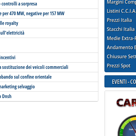
Margini Com
o controlli a sorpresa
Listini C.C.I.A
ve per 470 MW, negative per 157 MW
Prezzi Italia
le royalty
Stacchi Italia
ull'elettricità
Medie Extra-
Andamento E
Chiusure Set
 incentivi
Prezzi Spot
la sostituzione dei veicoli commerciali
abbando sul confine orientale
EVENTI - 
marketing selvaggio
io Dnsh