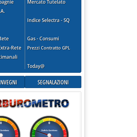
pagnie
Mercato Tutelato
.A.
Indice Selectra - SQ
Rete
Gas - Consumi
xtra-Rete
Prezzi Contratto GPL
timanali
Today@
CONVEGNI
SEGNALAZIONI