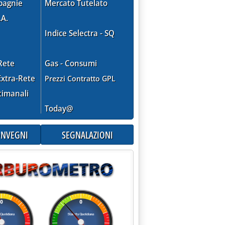
pagnie
Mercato Tutelato
.A.
Indice Selectra - SQ
Rete
Gas - Consumi
xtra-Rete
Prezzi Contratto GPL
timanali
Today@
CONVEGNI
SEGNALAZIONI