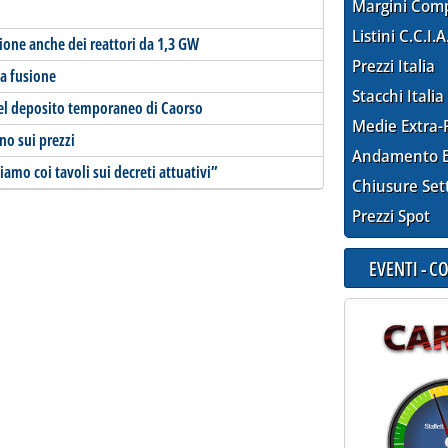
Margini Com
Listini C.C.I.A
ione anche dei reattori da 1,3 GW
Prezzi Italia
a fusione
Stacchi Italia
 del deposito temporaneo di Caorso
Medie Extra-
eno sui prezzi
Andamento E
iamo coi tavoli sui decreti attuativi”
Chiusure Set
Prezzi Spot
EVENTI - 