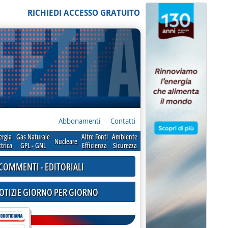
RICHIEDI ACCESSO GRATUITO
Abbonamenti
Contatti
ergia
Gas Naturale
Altre Fonti
Ambiente
Nucleare
ttrica
GPL - GNL
Efficienza
Sicurezza
COMMENTI - EDITORIALI
NOTIZIE GIORNO PER GIORNO