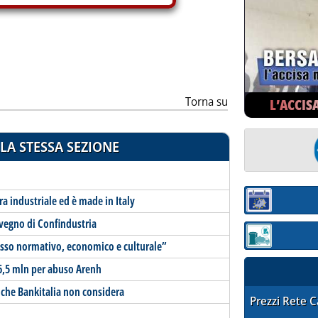
Torna su
L’ACCIS
LA STESSA SEZIONE
era industriale ed è made in Italy
Sezione:
nvegno di Confindustria
Sezione: quotaz
asso normativo, economico e culturale”
 6,5 mln per abuso Arenh
 che Bankitalia non considera
STAFFETTA PRE
Prezzi Rete 