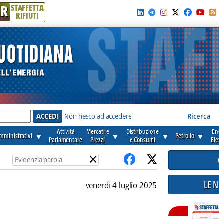
R
STAFFETTA
RIFIUTI
e'
Non riesco ad accedere
Ricerca
Attività
Mercati e
Distribuzione
En
amministrativi
▼
▼
▼
Petrolio
▼
Parlamentare
Prezzi
e Consumi
Ele
×
LE 
venerdì 4 luglio 2025