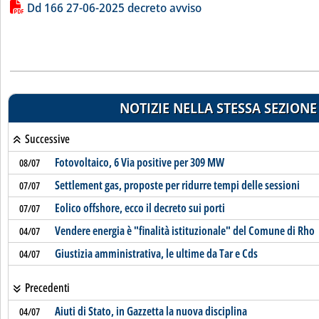
Lista allegati PDF alla notizia
Dd 166 27-06-2025 decreto avviso
NOTIZIE NELLA STESSA SEZIONE
Successive
Fotovoltaico, 6 Via positive per 309 MW
08/07
Settlement gas, proposte per ridurre tempi delle sessioni
07/07
Eolico offshore, ecco il decreto sui porti
07/07
Vendere energia è "finalità istituzionale" del Comune di Rho
04/07
Giustizia amministrativa, le ultime da Tar e Cds
04/07
Precedenti
Aiuti di Stato, in Gazzetta la nuova disciplina
04/07