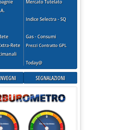
pagnie
Mercato Tutelato
.A.
Indice Selectra - SQ
Rete
Gas - Consumi
xtra-Rete
Prezzi Contratto GPL
timanali
Today@
CONVEGNI
SEGNALAZIONI