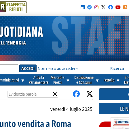
R
STAFFETTA
RIFIUTI
e'
Non riesco ad accedere
Ricerca
Attività
Mercati e
Distribuzione
En
amministrativi
▼
▼
▼
Petrolio
▼
Parlamentare
Prezzi
e Consumi
Ele
×
LE 
venerdì 4 luglio 2025
punto vendita a Roma