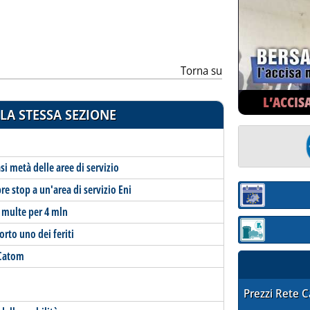
Torna su
L’ACCIS
LA STESSA SEZIONE
si metà delle aree di servizio
re stop a un'area di servizio Eni
Sezione:
 multe per 4 mln
orto uno dei feriti
Sezione: quotaz
 Catom
STAFFETTA PRE
Prezzi Rete 