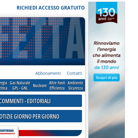
RICHIEDI ACCESSO GRATUITO
Abbonamenti
Contatti
ergia
Gas Naturale
Altre Fonti
Ambiente
Nucleare
ttrica
GPL - GNL
Efficienza
Sicurezza
COMMENTI - EDITORIALI
NOTIZIE GIORNO PER GIORNO