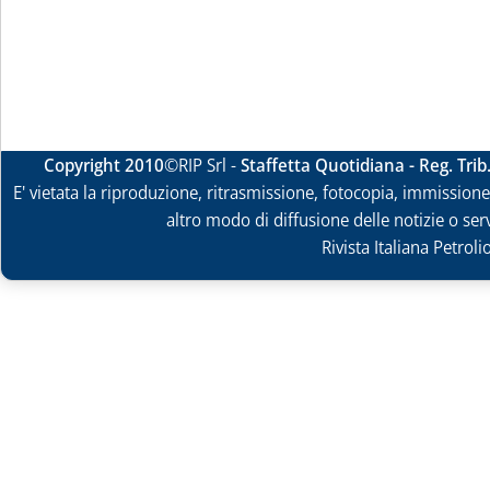
Copyright 2010
©RIP Srl -
Staffetta Quotidiana - Reg. Tri
E' vietata la riproduzione, ritrasmissione, fotocopia, immissione 
altro modo di diffusione delle notizie o ser
Rivista Italiana Petrol