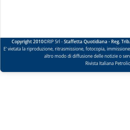
Copyright 2010
©RIP Srl -
Staffetta Quotidiana - Reg. Tri
E' vietata la riproduzione, ritrasmissione, fotocopia, immissione 
altro modo di diffusione delle notizie o ser
Rivista Italiana Petrol