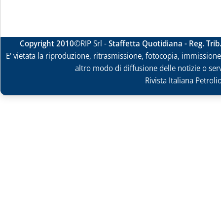
Copyright 2010
©RIP Srl -
Staffetta Quotidiana - Reg. Tri
E' vietata la riproduzione, ritrasmissione, fotocopia, immissione 
altro modo di diffusione delle notizie o ser
Rivista Italiana Petrol