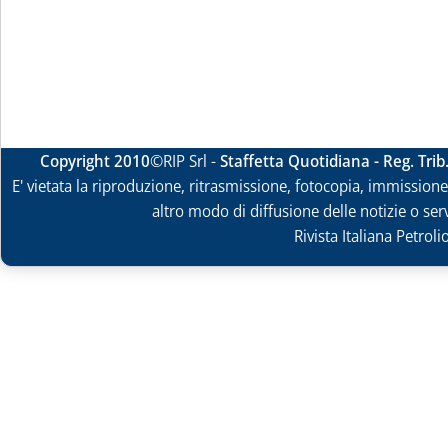
Copyright 2010
©RIP Srl -
Staffetta Quotidiana - Reg. Tri
E' vietata la riproduzione, ritrasmissione, fotocopia, immissione 
altro modo di diffusione delle notizie o ser
Rivista Italiana Petrol