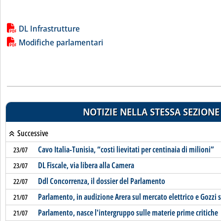
Lista allegati PDF alla notizia
DL Infrastrutture
Modifiche parlamentari
NOTIZIE NELLA STESSA SEZIONE
Successive
Cavo Italia-Tunisia, “costi lievitati per centinaia di milioni”
23/07
DL Fiscale, via libera alla Camera
23/07
Ddl Concorrenza, il dossier del Parlamento
22/07
Parlamento, in audizione Arera sul mercato elettrico e Gozzi 
21/07
Parlamento, nasce l'intergruppo sulle materie prime critiche
21/07