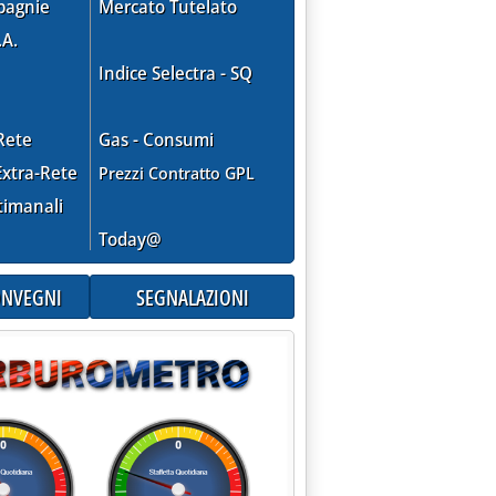
pagnie
Mercato Tutelato
.A.
Indice Selectra - SQ
Rete
Gas - Consumi
xtra-Rete
Prezzi Contratto GPL
timanali
Today@
CONVEGNI
SEGNALAZIONI