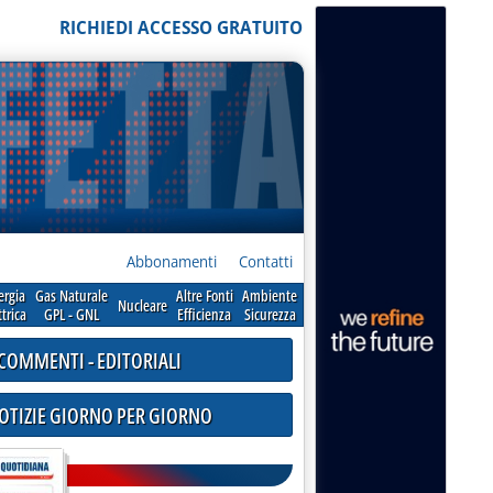
RICHIEDI ACCESSO GRATUITO
Abbonamenti
Contatti
ergia
Gas Naturale
Altre Fonti
Ambiente
Nucleare
ttrica
GPL - GNL
Efficienza
Sicurezza
COMMENTI - EDITORIALI
NOTIZIE GIORNO PER GIORNO