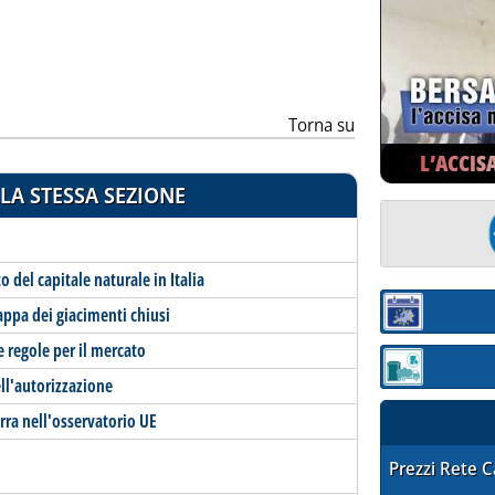
ia
Torna su
L’ACCIS
LA STESSA SEZIONE
o del capitale naturale in Italia
appa dei giacimenti chiusi
Sezione:
e regole per il mercato
Sezione: quotaz
ell'autorizzazione
rra nell'osservatorio UE
STAFFETTA PRE
Prezzi Rete 