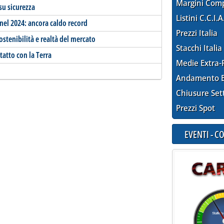
Margini Com
su sicurezza
Listini C.C.I.A
 nel 2024: ancora caldo record
Prezzi Italia
sostenibilità e realtà del mercato
Stacchi Italia
tatto con la Terra
Medie Extra-
Andamento E
Chiusure Set
Prezzi Spot
EVENTI - 