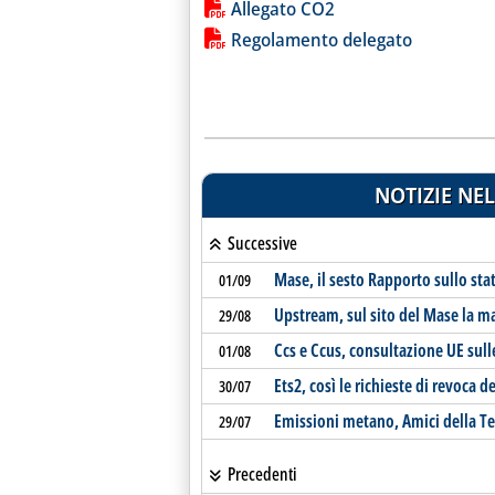
Lista allegati PDF alla notiz
Allegato CO2
Regolamento delegato
NOTIZIE NEL
Successive
Mase, il sesto Rapporto sullo stat
01/09
Upstream, sul sito del Mase la m
29/08
Ccs e Ccus, consultazione UE sull
01/08
Ets2, così le richieste di revoca d
30/07
Emissioni metano, Amici della Te
29/07
Precedenti