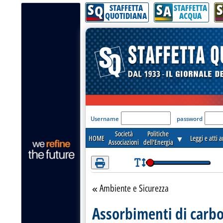
S
S
S
Attenzione! Esegui l'accesso per lèggere interamente la notizia.
Q
A
STAFFETTA
STAFFETTA
QUOTIDIANA
ACQUA
'Modulo Login per acceder
Username
password
Società
Politiche
HOME
▼
Leggi e atti 
Associazioni
dell'Energia
Ambiente e Sicurezza
Torna alla sezione
Assorbimenti di carbon