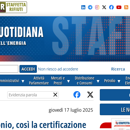
R
STAFFETTA
RIFIUTI
e'
Non riesco ad accedere
Ricerca
Attività
Mercati e
Distribuzione
En
amministrativi
▼
▼
▼
Petrolio
▼
Parlamentare
Prezzi
e Consumi
Ele
×
LE 
giovedì 17 luglio 2025
io, così la certificazione