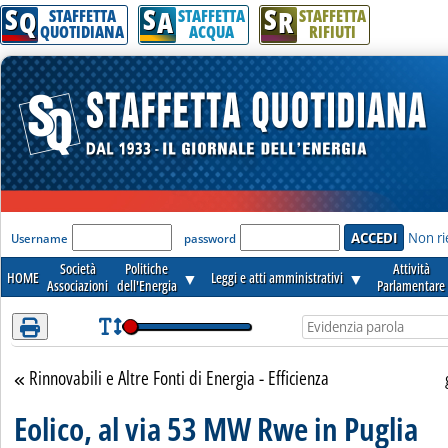
S
S
S
Attenzione! Esegui l'accesso per lèggere interamente la notizia.
Q
A
R
STAFFETTA
STAFFETTA
STAFFETTA
QUOTIDIANA
ACQUA
RIFIUTI
'Modulo Login per accedere'
Non ri
Username
password
Società
Politiche
Attività
HOME
▼
Leggi e atti amministrativi
▼
Associazioni
dell'Energia
Parlamentare
Rinnovabili e Altre Fonti di Energia - Efficienza
Torna alla sezione
Eolico, al via 53 MW Rwe in Puglia