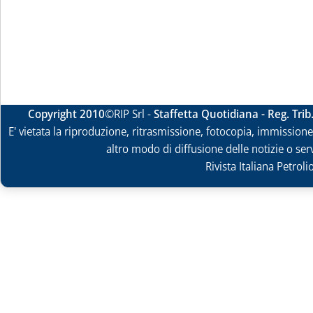
Copyright 2010
©RIP Srl -
Staffetta Quotidiana - Reg. Tri
E' vietata la riproduzione, ritrasmissione, fotocopia, immissione 
altro modo di diffusione delle notizie o ser
Rivista Italiana Petrol