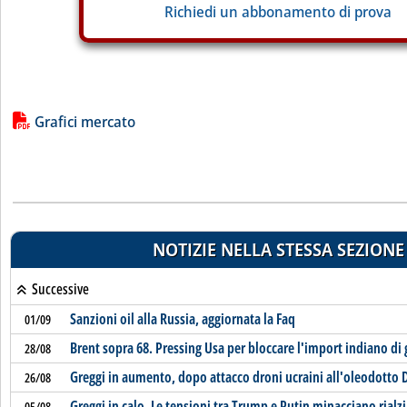
Richiedi un abbonamento di prova
Lista allegati PDF alla notizia
Grafici mercato
NOTIZIE NELLA STESSA SEZIONE
Successive
Sanzioni oil alla Russia, aggiornata la Faq
01/09
Brent sopra 68. Pressing Usa per bloccare l'import indiano di
28/08
Greggi in aumento, dopo attacco droni ucraini all'oleodotto 
26/08
Greggi in calo. Le tensioni tra Trump e Putin minacciano rialzi
05/08