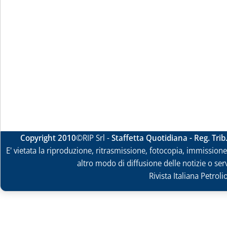
Copyright 2010
©RIP Srl -
Staffetta Quotidiana - Reg. Tri
E' vietata la riproduzione, ritrasmissione, fotocopia, immissione 
altro modo di diffusione delle notizie o ser
Rivista Italiana Petrol