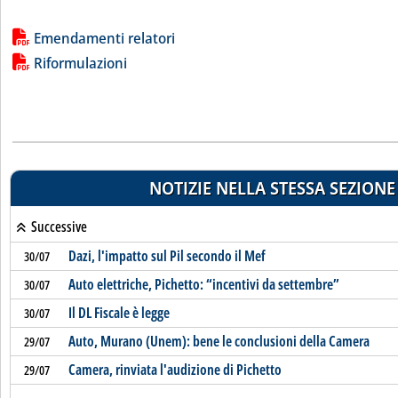
Lista allegati PDF alla notizia
Emendamenti relatori
Riformulazioni
NOTIZIE NELLA STESSA SEZIONE
Successive
Dazi, l'impatto sul Pil secondo il Mef
30/07
Auto elettriche, Pichetto: “incentivi da settembre”
30/07
Il DL Fiscale è legge
30/07
Auto, Murano (Unem): bene le conclusioni della Camera
29/07
Camera, rinviata l'audizione di Pichetto
29/07