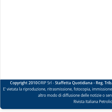
Copyright 2010
©RIP Srl -
Staffetta Quotidiana - Reg. Tri
E' vietata la riproduzione, ritrasmissione, fotocopia, immissione 
altro modo di diffusione delle notizie o ser
Rivista Italiana Petrol