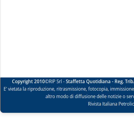
Copyright 2010
©RIP Srl -
Staffetta Quotidiana - Reg. Tri
E' vietata la riproduzione, ritrasmissione, fotocopia, immissione 
altro modo di diffusione delle notizie o ser
Rivista Italiana Petrol