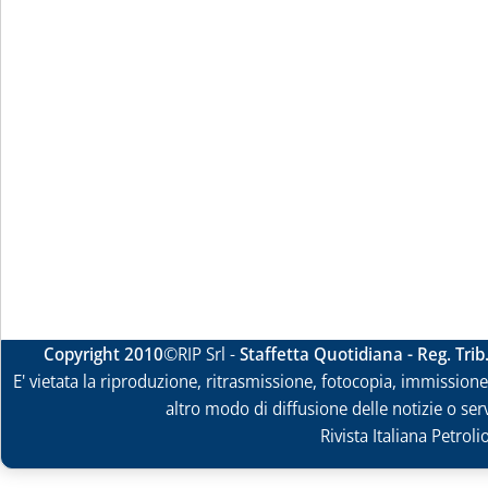
Copyright 2010
©RIP Srl -
Staffetta Quotidiana - Reg. Tri
E' vietata la riproduzione, ritrasmissione, fotocopia, immissione 
altro modo di diffusione delle notizie o ser
Rivista Italiana Petrol