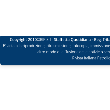
Copyright 2010
©RIP Srl -
Staffetta Quotidiana - Reg. Tri
E' vietata la riproduzione, ritrasmissione, fotocopia, immissione 
altro modo di diffusione delle notizie o ser
Rivista Italiana Petrol