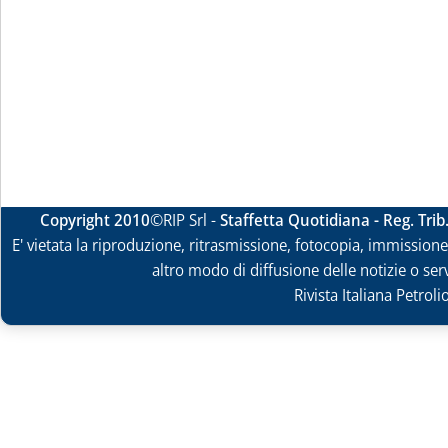
Copyright 2010
©RIP Srl -
Staffetta Quotidiana - Reg. Tri
E' vietata la riproduzione, ritrasmissione, fotocopia, immissione 
altro modo di diffusione delle notizie o ser
Rivista Italiana Petrol