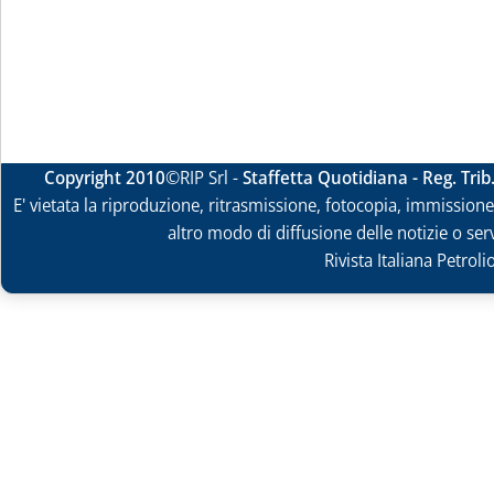
Copyright 2010
©RIP Srl -
Staffetta Quotidiana - Reg. Tri
E' vietata la riproduzione, ritrasmissione, fotocopia, immissione 
altro modo di diffusione delle notizie o ser
Rivista Italiana Petrol