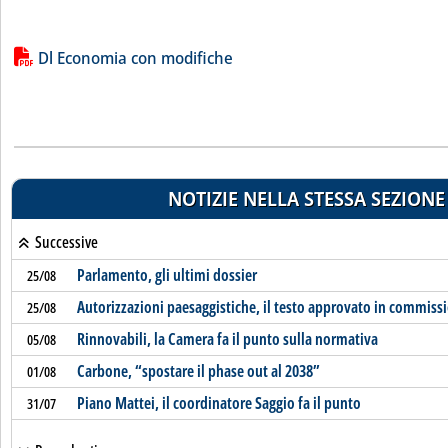
Lista allegati PDF alla notizia
Dl Economia con modifiche
NOTIZIE NELLA STESSA SEZIONE
Successive
Parlamento, gli ultimi dossier
25/08
Autorizzazioni paesaggistiche, il testo approvato in commiss
25/08
Rinnovabili, la Camera fa il punto sulla normativa
05/08
Carbone, “spostare il phase out al 2038”
01/08
Piano Mattei, il coordinatore Saggio fa il punto
31/07